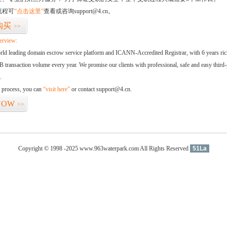
流程可
“点击这里”
查看或咨询support@4.cn。
购买
>>
erview:
orld leading domain escrow service platform and ICANN-Accredited Registrar, with 6 years ri
 transaction volume every year. We promise our clients with professional, safe and easy third-
.
d process, you can
“visit here”
or contact support@4.cn.
NOW
>>
Copyright © 1998 -2025 www.963waterpark.com All Rights Reserved
51La