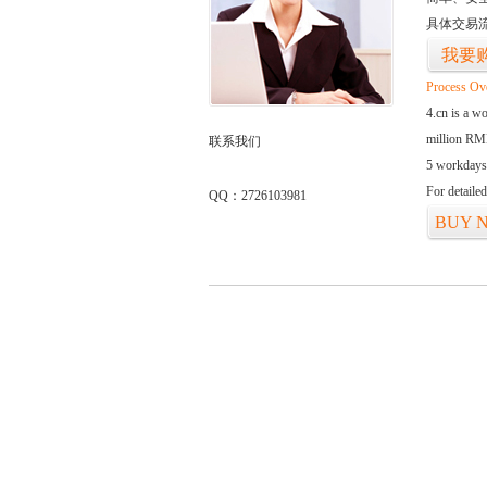
具体交易
我要
Process Ov
4.cn is a w
million RMB
联系我们
5 workdays
For detaile
QQ：2726103981
BUY 