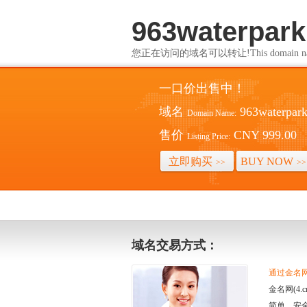
963waterpar
您正在访问的域名可以转让!This domain name i
一口价出售中！
域名
963waterpar
Domain Name:
售价
CNY 999.00
Listing Price:
立即购买
BUY NOW
>>
>>
域名交易方式：
通过金名网(
金名网(4
简单、安